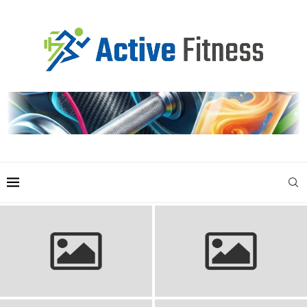
Bluzy piłkarskie dla dzieci:
Klej do piłki ręcznej: wybierz
Najlepszy wybór dla młodych
najlepszy dla siebie
kibiców