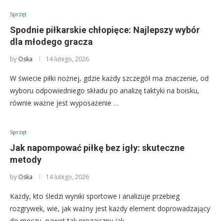
Sprzęt
Spodnie piłkarskie chłopięce: Najlepszy wybór
dla młodego gracza
by
Oska
14 lutego, 2026
W świecie piłki nożnej, gdzie każdy szczegół ma znaczenie, od
wyboru odpowiedniego składu po analizę taktyki na boisku,
równie ważne jest wyposażenie …
Sprzęt
Jak napompować piłkę bez igły: skuteczne
metody
by
Oska
14 lutego, 2026
Każdy, kto śledzi wyniki sportowe i analizuje przebieg
rozgrywek, wie, jak ważny jest każdy element doprowadzający
do meczu, nawet tak prozaiczny jak …