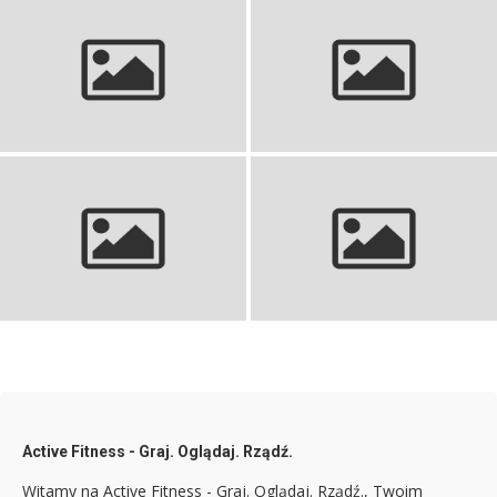
Dres do piłki nożnej dla dzieci:
Najlepszy wybór dla małego
Stroje siatkarskie: Wybierz
fana
idealne dla profesjonalistów
Spodnie piłkarskie chłopięce:
Koszulki siatkarskie: Wybierz
Najlepszy wybór dla młodego
idealne dla swojej drużyny!
gracza
Active Fitness - Graj. Oglądaj. Rządź.
Witamy na Active Fitness - Graj. Oglądaj. Rządź., Twoim