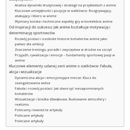
Analiza dynamiki drużynowej i strategii na przykładach z anime
Kluczowe umiejętności i pozycje w siatkówce: Rozgrywający,
atakujący i libero w anime
Wymiary boiska i techniczne aspekty gry w kontekście anime
Od inspiracji do sukcesu: Jak anime kształtuje motywację i
determinację sportowców
Rozwój postaci i osobiste historie bohaterów anime jako
paliwo dla ambicji
Znaczenie treningu, porażki i zwycięstwa w drodze na szczyt
Przyjaźń, rywalizacja i emocje – fundamenty sportowej pasji w
anime
Kluczowe elementy udanej serii anime o siatkówce: Fabuła,
akcja i wizualizacje
Dynamiczna akcja i emocjonujące mecze: Klucz do
zaangażowania widza
Fabuła i rozwój postaci: Jak stworzyć niezapomnianych
bohaterów
Wizualizacje i ścieżka dźwiękowa: Budowanie atmosfery i
realizmu
Polecamy również te artykuły:
Polecane artykuły
Polecane artykuły