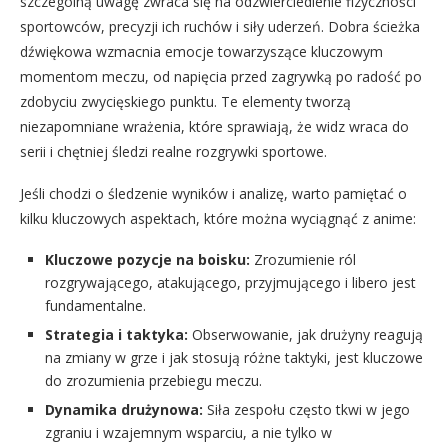
szczególną uwagę zwraca się na odzwierciedlenie fizyczności
sportowców, precyzji ich ruchów i siły uderzeń. Dobra ścieżka
dźwiękowa wzmacnia emocje towarzyszące kluczowym
momentom meczu, od napięcia przed zagrywką po radość po
zdobyciu zwycięskiego punktu. Te elementy tworzą
niezapomniane wrażenia, które sprawiają, że widz wraca do
serii i chętniej śledzi realne rozgrywki sportowe.
Jeśli chodzi o śledzenie wyników i analizę, warto pamiętać o
kilku kluczowych aspektach, które można wyciągnąć z anime:
Kluczowe pozycje na boisku:
Zrozumienie ról
rozgrywającego, atakującego, przyjmującego i libero jest
fundamentalne.
Strategia i taktyka:
Obserwowanie, jak drużyny reagują
na zmiany w grze i jak stosują różne taktyki, jest kluczowe
do zrozumienia przebiegu meczu.
Dynamika drużynowa:
Siła zespołu często tkwi w jego
zgraniu i wzajemnym wsparciu, a nie tylko w