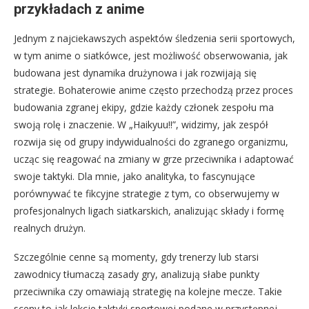
przykładach z anime
Jednym z najciekawszych aspektów śledzenia serii sportowych,
w tym anime o siatkówce, jest możliwość obserwowania, jak
budowana jest dynamika drużynowa i jak rozwijają się
strategie. Bohaterowie anime często przechodzą przez proces
budowania zgranej ekipy, gdzie każdy członek zespołu ma
swoją rolę i znaczenie. W „Haikyuu!!”, widzimy, jak zespół
rozwija się od grupy indywidualności do zgranego organizmu,
ucząc się reagować na zmiany w grze przeciwnika i adaptować
swoje taktyki. Dla mnie, jako analityka, to fascynujące
porównywać te fikcyjne strategie z tym, co obserwujemy w
profesjonalnych ligach siatkarskich, analizując składy i formę
realnych drużyn.
Szczególnie cenne są momenty, gdy trenerzy lub starsi
zawodnicy tłumaczą zasady gry, analizują słabe punkty
przeciwnika czy omawiają strategię na kolejne mecze. Takie
sceny to jak lekcje taktyki sportowej podane w przystępnej