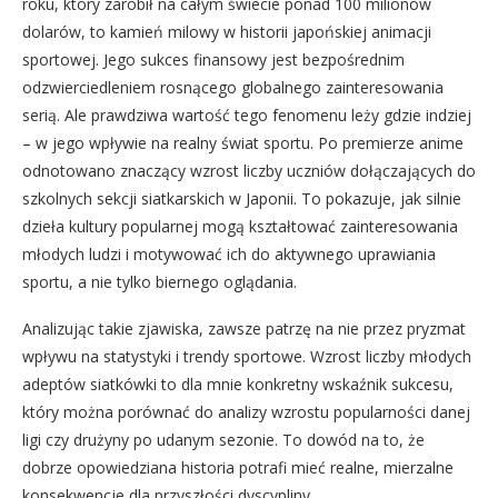
roku, który zarobił na całym świecie ponad 100 milionów
dolarów, to kamień milowy w historii japońskiej animacji
sportowej. Jego sukces finansowy jest bezpośrednim
odzwierciedleniem rosnącego globalnego zainteresowania
serią. Ale prawdziwa wartość tego fenomenu leży gdzie indziej
– w jego wpływie na realny świat sportu. Po premierze anime
odnotowano znaczący wzrost liczby uczniów dołączających do
szkolnych sekcji siatkarskich w Japonii. To pokazuje, jak silnie
dzieła kultury popularnej mogą kształtować zainteresowania
młodych ludzi i motywować ich do aktywnego uprawiania
sportu, a nie tylko biernego oglądania.
Analizując takie zjawiska, zawsze patrzę na nie przez pryzmat
wpływu na statystyki i trendy sportowe. Wzrost liczby młodych
adeptów siatkówki to dla mnie konkretny wskaźnik sukcesu,
który można porównać do analizy wzrostu popularności danej
ligi czy drużyny po udanym sezonie. To dowód na to, że
dobrze opowiedziana historia potrafi mieć realne, mierzalne
konsekwencje dla przyszłości dyscypliny.