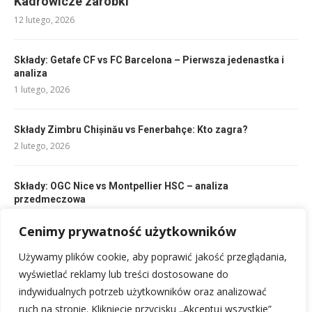
Kadrowicze zarobki
12 lutego, 2026
Składy: Getafe CF vs FC Barcelona – Pierwsza jedenastka i
analiza
1 lutego, 2026
Składy Zimbru Chișinău vs Fenerbahçe: Kto zagra?
2 lutego, 2026
Składy: OGC Nice vs Montpellier HSC – analiza
przedmeczowa
2 lutego, 2026
Cenimy prywatność użytkowników
Używamy plików cookie, aby poprawić jakość przeglądania,
Tie-break siatkówka: klucz do zwycięstwa w decydującym
secie
wyświetlać reklamy lub treści dostosowane do
6 lutego, 2026
indywidualnych potrzeb użytkowników oraz analizować
ruch na stronie. Kliknięcie przycisku „Akceptuj wszystkie”