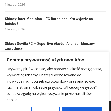
1 lutego, 2026
Składy: Inter Mediolan – FC Barcelona: Kto wyjdzie na
boisko?
1 lutego, 2026
Składy Sevilla FC – Deportivo Alavés: Analiza i kluczowi
zawodnicy
1 lutego, 2026
Cenimy prywatność użytkowników
Używamy plików cookie, aby poprawić jakość przeglądania,
Podziękowania za współpracę z humorem: fajne cytaty na
odejście z pracy!
wyświetlać reklamy lub treści dostosowane do
9 lutego, 2026
indywidualnych potrzeb użytkowników oraz analizować
ruch na stronie. Kliknięcie przycisku „Akceptuj wszystkie”
oznacza zgodę na wykorzystywanie przez nas plików
cookie.
Mapa witryny
Kontakt z nami