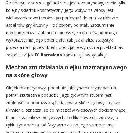
Rozmaryn, a w szczególności olejek rozmarynowy, to nie tylko
kolejny składnik kosmetyczny. Jego wpływ na włosy jest
wielowymiarowy i można go porównać do analizy różnych
aspektów gry drużyny – od obrony po atak. Zrozumienie
mechanizmów działania to pierwszy krok do świadomego
wykorzystania jego potencjału, tak jak analiza statystyk
pozwala nam przewidzieć potencjalne wyniki, na przykład jak
zespół taki jak
FC Barcelona
konstruuje swoje akcje.
Mechanizm działania olejku rozmarynowego
na skórę głowy
Olejek rozmarynowy, podobnie jak dynamiczny napastnik,
potrafi skutecznie pobudzić. Jego głównym atutem jest
zdolność do poprawy krążenia krwi w skórze głowy. Lepsze
ukrwienie oznacza, że do mieszków włosowych dociera więcej
tlenu i składników odżywczych. To kluczowe dla zdrowego
cyklu życia włosa, od fazy wzrostu po jego wzmocnienie.
Można to porównać do sytuacji, gdy dobra passa i energia