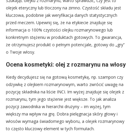
Szukając olejku z rozmarynu, warto sprawdzić, czy jest to
olejek eteryczny lub tłoczony na zimno. Czystość składu jest
kluczowa, podobnie jak weryfikacja danych statystycznych
przed meczem. Upewnij się, że na etykiecie znajduje się
informacja o 100% czystości olejku rozmarynowego lub
konkretnym stężeniu w produktach gotowych. To gwarancja,
że otrzymujesz produkt o pełnym potencjale, gotowy do „gry”
o Twoje włosy.
Ocena kosmetyki: olej z rozmarynu na włosy
Kiedy decydujesz się na gotową kosmetykę, np. szampon czy
odżywkę z olejkiem rozmarynowym, warto zwrócić uwagę na
pozycję składnika na liście INCI. Im wyżej znajduje się olejek z
rozmarynu, tym jego stężenie jest większe. To jak analiza
pozycji zawodnika w hierarchii drużyny – im wyżej, tym
większy ma wpływ na grę. Dobra pielęgnacja skóry głowy i
włosów wymaga świadomego wyboru, a olejek rozmarynowy
to często kluczowy element w tych formułach.