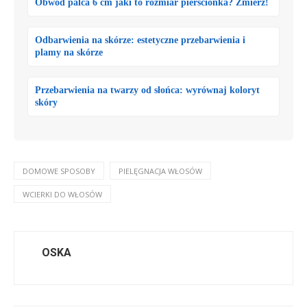
Obwód palca 6 cm jaki to rozmiar pierścionka? Zmierz!
Odbarwienia na skórze: estetyczne przebarwienia i
plamy na skórze
Przebarwienia na twarzy od słońca: wyrównaj koloryt
skóry
DOMOWE SPOSOBY
PIELĘGNACJA WŁOSÓW
WCIERKI DO WŁOSÓW
OSKA