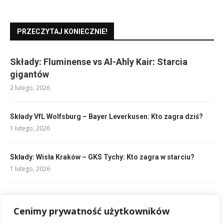
PRZECZYTAJ KONIECZNIE!
Składy: Fluminense vs Al-Ahly Kair: Starcia
gigantów
2 lutego, 2026
Składy VfL Wolfsburg – Bayer Leverkusen: Kto zagra dziś?
1 lutego, 2026
Składy: Wisła Kraków – GKS Tychy: Kto zagra w starciu?
1 lutego, 2026
Składy: Chelsea – Leeds United: Kto zagra?
Cenimy prywatność użytkowników
1 lutego, 2026