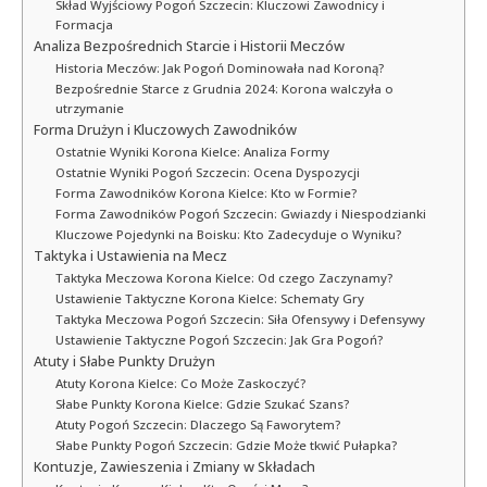
Skład Wyjściowy Pogoń Szczecin: Kluczowi Zawodnicy i
Formacja
Analiza Bezpośrednich Starcie i Historii Meczów
Historia Meczów: Jak Pogoń Dominowała nad Koroną?
Bezpośrednie Starce z Grudnia 2024: Korona walczyła o
utrzymanie
Forma Drużyn i Kluczowych Zawodników
Ostatnie Wyniki Korona Kielce: Analiza Formy
Ostatnie Wyniki Pogoń Szczecin: Ocena Dyspozycji
Forma Zawodników Korona Kielce: Kto w Formie?
Forma Zawodników Pogoń Szczecin: Gwiazdy i Niespodzianki
Kluczowe Pojedynki na Boisku: Kto Zadecyduje o Wyniku?
Taktyka i Ustawienia na Mecz
Taktyka Meczowa Korona Kielce: Od czego Zaczynamy?
Ustawienie Taktyczne Korona Kielce: Schematy Gry
Taktyka Meczowa Pogoń Szczecin: Siła Ofensywy i Defensywy
Ustawienie Taktyczne Pogoń Szczecin: Jak Gra Pogoń?
Atuty i Słabe Punkty Drużyn
Atuty Korona Kielce: Co Może Zaskoczyć?
Słabe Punkty Korona Kielce: Gdzie Szukać Szans?
Atuty Pogoń Szczecin: Dlaczego Są Faworytem?
Słabe Punkty Pogoń Szczecin: Gdzie Może tkwić Pułapka?
Kontuzje, Zawieszenia i Zmiany w Składach