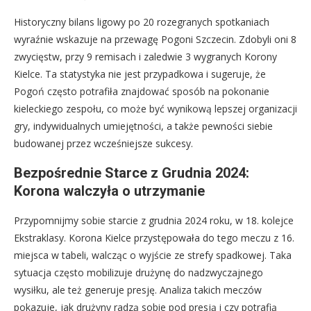
Historyczny bilans ligowy po 20 rozegranych spotkaniach
wyraźnie wskazuje na przewagę Pogoni Szczecin. Zdobyli oni 8
zwycięstw, przy 9 remisach i zaledwie 3 wygranych Korony
Kielce. Ta statystyka nie jest przypadkowa i sugeruje, że
Pogoń często potrafiła znajdować sposób na pokonanie
kieleckiego zespołu, co może być wynikową lepszej organizacji
gry, indywidualnych umiejętności, a także pewności siebie
budowanej przez wcześniejsze sukcesy.
Bezpośrednie Starce z Grudnia 2024:
Korona walczyła o utrzymanie
Przypomnijmy sobie starcie z grudnia 2024 roku, w 18. kolejce
Ekstraklasy. Korona Kielce przystępowała do tego meczu z 16.
miejsca w tabeli, walcząc o wyjście ze strefy spadkowej. Taka
sytuacja często mobilizuje drużynę do nadzwyczajnego
wysiłku, ale też generuje presję. Analiza takich meczów
pokazuje, jak drużyny radzą sobie pod presją i czy potrafią