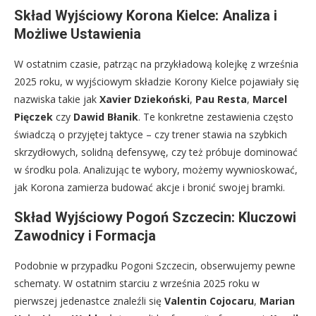
Skład Wyjściowy Korona Kielce: Analiza i
Możliwe Ustawienia
W ostatnim czasie, patrząc na przykładową kolejkę z września
2025 roku, w wyjściowym składzie Korony Kielce pojawiały się
nazwiska takie jak
Xavier Dziekoński
,
Pau Resta
,
Marcel
Pięczek
czy
Dawid Błanik
. Te konkretne zestawienia często
świadczą o przyjętej taktyce – czy trener stawia na szybkich
skrzydłowych, solidną defensywę, czy też próbuje dominować
w środku pola. Analizując te wybory, możemy wywnioskować,
jak Korona zamierza budować akcje i bronić swojej bramki.
Skład Wyjściowy Pogoń Szczecin: Kluczowi
Zawodnicy i Formacja
Podobnie w przypadku Pogoni Szczecin, obserwujemy pewne
schematy. W ostatnim starciu z września 2025 roku w
pierwszej jedenastce znaleźli się
Valentin Cojocaru
,
Marian