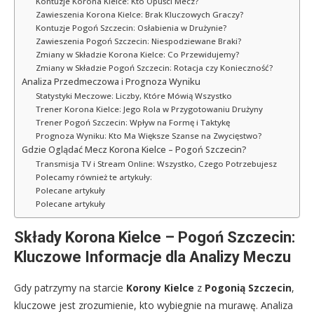
Kontuzje Korona Kielce: Kto Opuści Mecz?
Zawieszenia Korona Kielce: Brak Kluczowych Graczy?
Kontuzje Pogoń Szczecin: Osłabienia w Drużynie?
Zawieszenia Pogoń Szczecin: Niespodziewane Braki?
Zmiany w Składzie Korona Kielce: Co Przewidujemy?
Zmiany w Składzie Pogoń Szczecin: Rotacja czy Konieczność?
Analiza Przedmeczowa i Prognoza Wyniku
Statystyki Meczowe: Liczby, Które Mówią Wszystko
Trener Korona Kielce: Jego Rola w Przygotowaniu Drużyny
Trener Pogoń Szczecin: Wpływ na Formę i Taktykę
Prognoza Wyniku: Kto Ma Większe Szanse na Zwycięstwo?
Gdzie Oglądać Mecz Korona Kielce – Pogoń Szczecin?
Transmisja TV i Stream Online: Wszystko, Czego Potrzebujesz
Polecamy również te artykuły:
Polecane artykuły
Polecane artykuły
Składy Korona Kielce – Pogoń Szczecin:
Kluczowe Informacje dla Analizy Meczu
Gdy patrzymy na starcie
Korony Kielce
z
Pogonią Szczecin
,
kluczowe jest zrozumienie, kto wybiegnie na murawę. Analiza