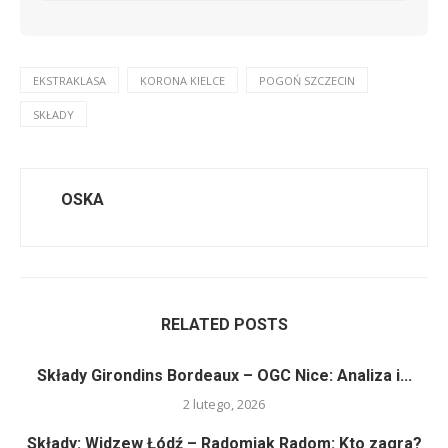
EKSTRAKLASA
KORONA KIELCE
POGOŃ SZCZECIN
SKŁADY
OSKA
RELATED POSTS
Składy Girondins Bordeaux – OGC Nice: Analiza i...
2 lutego, 2026
Składy: Widzew Łódź – Radomiak Radom: Kto zagra?