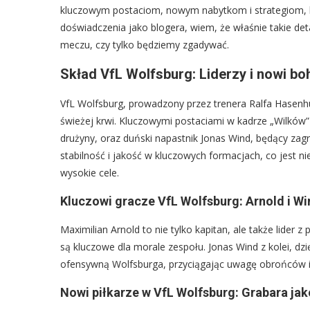
kluczowym postaciom, nowym nabytkom i strategiom, k
doświadczenia jako blogera, wiem, że właśnie takie det
meczu, czy tylko będziemy zgadywać.
Skład VfL Wolfsburg: Liderzy i nowi bo
VfL Wolfsburg, prowadzony przez trenera Ralfa Hasenhüt
świeżej krwi. Kluczowymi postaciami w kadrze „Wilków” 
drużyny, oraz duński napastnik Jonas Wind, będący za
stabilność i jakość w kluczowych formacjach, co jest n
wysokie cele.
Kluczowi gracze VfL Wolfsburg: Arnold i Wi
Maximilian Arnold to nie tylko kapitan, ale także lide
są kluczowe dla morale zespołu. Jonas Wind z kolei, dz
ofensywną Wolfsburga, przyciągając uwagę obrońców i 
Nowi piłkarze w VfL Wolfsburg: Grabara ja