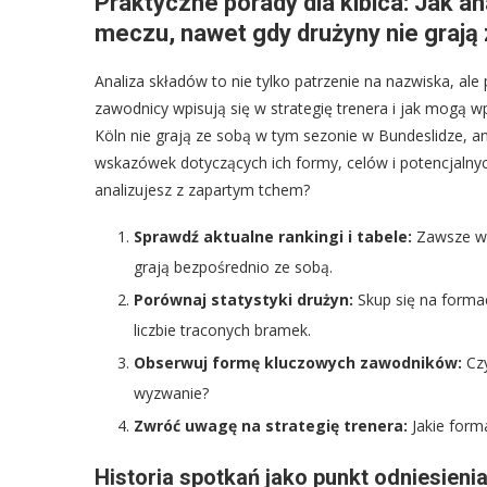
Praktyczne porady dla kibica: Jak a
meczu, nawet gdy drużyny nie grają 
Analiza składów to nie tylko patrzenie na nazwiska, al
zawodnicy wpisują się w strategię trenera i jak mogą wpł
Köln nie grają ze sobą w tym sezonie w Bundeslidze, a
wskazówek dotyczących ich formy, celów i potencjalnyc
analizujesz z zapartym tchem?
Sprawdź aktualne rankingi i tabele:
Zawsze war
grają bezpośrednio ze sobą.
Porównaj statystyki drużyn:
Skup się na formac
liczbie traconych bramek.
Obserwuj formę kluczowych zawodników:
Czy
wyzwanie?
Zwróć uwagę na strategię trenera:
Jakie form
Historia spotkań jako punkt odniesienia