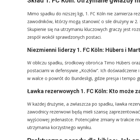
Skład 1. FC Köln: Utrzymane gwiazdy 
Mimo spadku do niższej ligi, 1. FC Köln nie zamierza re
zawodników, którzy mogą stanowić o sile drużyny w 2. 
Skupienie się na utrzymaniu kluczowych graczy jest ro
zespół wokół sprawdzonych postaci.
Niezmienni liderzy 1. FC Köln: Hübers i Mar
W obliczu spadku, środkowy obrońca Timo Hübers oraz
postaciami w defensywie „Kozłów”. Ich doświadczenie i
w walce o powrót do Bundesligi, gdzie presja i tempo g
Ławka rezerwowych 1. FC Köln: Kto może z
W każdej drużynie, a zwłaszcza po spadku, ławka reze
zawodnicy rezerwowi będą mieli szansę zaprezentować 
wyjściowej jedenastce. Potencjalne zmiany w trakcie 
utrzymania korzystnego wyniku.