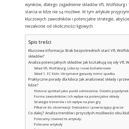
wyników, dlatego zagadnienie składów VfL Wolfsburg i 
starcia w lidze nie są możliwe. W tym artykule przyjrzy
kluczowych zawodników i potencjalne strategie, abyście
niezależnie od okoliczności ligowych.
Spis treści
Kluczowa informacja: Brak bezpośrednich starć VfL Wolfsbu
składów?
Analiza potencjalnych składów: Jak kształtują się siły VfL
Skład VfL Wolfsburg: Liderzy i nowi bohaterowie
Skład 1. FC Köln: Utrzymane gwiazdy mimo spadku
Praktyczne porady dla kibica: Jak analizować składy i pr
lidze?
Historia spotkań jako punkt odniesienia: Ostatni pojedynek 
Forma zawodników i ich wpływ na potencjalne składy
Strategie trenerów i ich wpływ na plan gry
Piłkarze do obserwacji: Debiutanci i powracający gracze
Co dalej? Analiza trendów i przyszłych możliwości obu kl
Polecamy również te artykuły:
Polecane artykuły