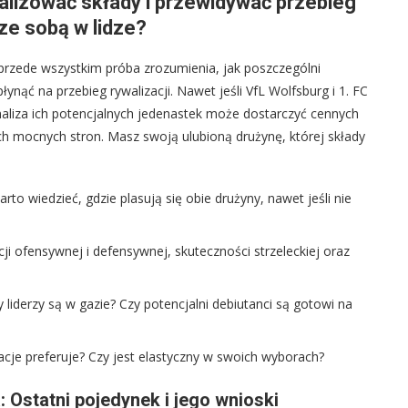
nalizować składy i przewidywać przebieg
ze sobą w lidze?
e przede wszystkim próba zrozumienia, jak poszczególni
ynąć na przebieg rywalizacji. Nawet jeśli VfL Wolfsburg i 1. FC
naliza ich potencjalnych jedenastek może dostarczyć cennych
h mocnych stron. Masz swoją ulubioną drużynę, której składy
to wiedzieć, gdzie plasują się obie drużyny, nawet jeśli nie
ji ofensywnej i defensywnej, skuteczności strzeleckiej oraz
 liderzy są w gazie? Czy potencjalni debiutanci są gotowi na
acje preferuje? Czy jest elastyczny w swoich wyborach?
: Ostatni pojedynek i jego wnioski