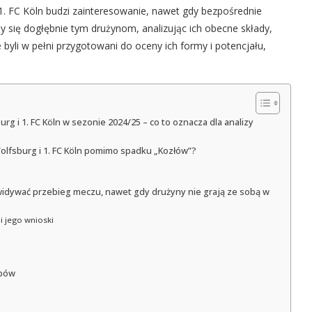
1. FC Köln budzi zainteresowanie, nawet gdy bezpośrednie
my się dogłębnie tym drużynom, analizując ich obecne składy,
 byli w pełni przygotowani do oceny ich formy i potencjału,
rg i 1. FC Köln w sezonie 2024/25 – co to oznacza dla analizy
 Wolfsburg i 1. FC Köln pomimo spadku „Kozłów”?
zewidywać przebieg meczu, nawet gdy drużyny nie grają ze sobą w
i jego wnioski
ubów