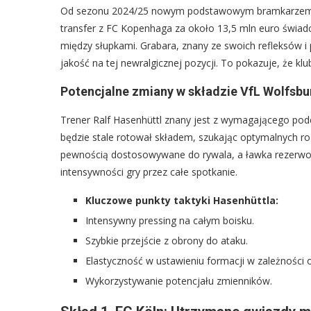
Od sezonu 2024/25 nowym podstawowym bramkarzem VfL
transfer z FC Kopenhaga za około 13,5 mln euro świadc
między słupkami. Grabara, znany ze swoich refleksów i
jakość na tej newralgicznej pozycji. To pokazuje, że kl
Potencjalne zmiany w składzie VfL Wolfsbu
Trener Ralf Hasenhüttl znany jest z wymagającego pode
będzie stale rotował składem, szukając optymalnych r
pewnością dostosowywane do rywala, a ławka rezerwo
intensywności gry przez całe spotkanie.
Kluczowe punkty taktyki Hasenhüttla:
Intensywny pressing na całym boisku.
Szybkie przejście z obrony do ataku.
Elastyczność w ustawieniu formacji w zależności 
Wykorzystywanie potencjału zmienników.