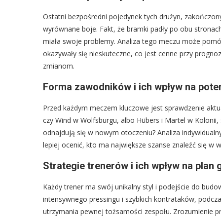
Ostatni bezpośredni pojedynek tych drużyn, zakończony
wyrównane boje. Fakt, że bramki padły po obu stronach
miała swoje problemy. Analiza tego meczu może pomóc zi
okazywały się nieskuteczne, co jest cenne przy progno
zmianom.
Forma zawodników i ich wpływ na poten
Przed każdym meczem kluczowe jest sprawdzenie aktual
czy Wind w Wolfsburgu, albo Hübers i Martel w Kolonii, 
odnajdują się w nowym otoczeniu? Analiza indywidualny
lepiej ocenić, kto ma największe szanse znaleźć się w w
Strategie trenerów i ich wpływ na plan 
Każdy trener ma swój unikalny styl i podejście do budo
intensywnego pressingu i szybkich kontrataków, podcza
utrzymania pewnej tożsamości zespołu. Zrozumienie pr