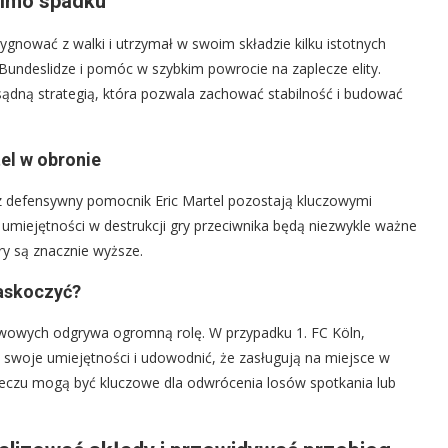
mimo spadku
zygnować z walki i utrzymał w swoim składzie kilku istotnych
Bundeslidze i pomóc w szybkim powrocie na zaplecze elity.
zsądną strategią, która pozwala zachować stabilność i budować
tel w obronie
 defensywny pomocnik Eric Martel pozostają kluczowymi
 umiejętności w destrukcji gry przeciwnika będą niezwykle ważne
ry są znacznie wyższe.
askoczyć?
rwowych odgrywa ogromną rolę. W przypadku 1. FC Köln,
swoje umiejętności i udowodnić, że zasługują na miejsce w
meczu mogą być kluczowe dla odwrócenia losów spotkania lub