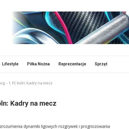
Lifestyle
Piłka Nożna
Reprezentacje
Sprzęt
rg – 1. FC Köln: Kadry na mecz
öln: Kadry na mecz
 zrozumienia dynamiki ligowych rozgrywek i prognozowania