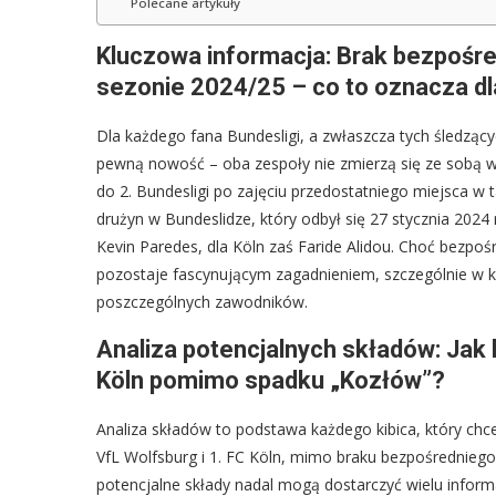
Polecane artykuły
Kluczowa informacja: Brak bezpośred
sezonie 2024/25 – co to oznacza dl
Dla każdego fana Bundesligi, a zwłaszcza tych śledząc
pewną nowość – oba zespoły nie zmierzą się ze sobą w 
do 2. Bundesligi po zajęciu przedostatniego miejsca w 
drużyn w Bundeslidze, który odbył się 27 stycznia 2024
Kevin Paredes, dla Köln zaś Faride Alidou. Choć bezpośr
pozostaje fascynującym zagadnieniem, szczególnie w k
poszczególnych zawodników.
Analiza potencjalnych składów: Jak k
Köln pomimo spadku „Kozłów”?
Analiza składów to podstawa każdego kibica, który chc
VfL Wolfsburg i 1. FC Köln, mimo braku bezpośrednieg
potencjalne składy nadal mogą dostarczyć wielu informa