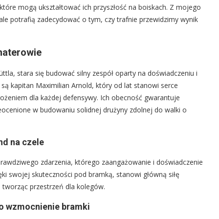
tóre mogą ukształtować ich przyszłość na boiskach. Z mojego
ale potrafią zadecydować o tym, czy trafnie przewidzimy wynik
haterowie
tla, stara się budować silny zespół oparty na doświadczeniu i
są kapitan Maximilian Arnold, który od lat stanowi serce
grożeniem dla każdej defensywy. Ich obecność gwarantuje
ieocenione w budowaniu solidnej drużyny zdolnej do walki o
nd na czele
r z prawdziwego zdarzenia, którego zaangażowanie i doświadczenie
ięki swojej skuteczności pod bramką, stanowi główną siłę
tworząc przestrzeń dla kolegów.
ko wzmocnienie bramki