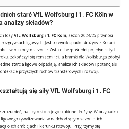
nich starć VfL Wolfsburg i 1. FC Köln w
a analizy składów?
ych losy
VfL Wolfsburg
i
1. FC Köln
, sezon 2024/25 przynosi
rozgrywkach ligowych. Jest to wynik spadku drużyny z Kolonii
tabeli w minionym sezonie. Ostatni bezpośredni pojedynek tych
 roku, zakończył się remisem 1:1, a bramki dla Wolfsburga zdobył
ednie starcia ligowe odpadają, analiza ich składów i potencjału
ontekście przyszłych ruchów transferowych i rozwoju
ształtują się siły VfL Wolfsburg i 1. FC
e zrozumieć, na czym stoją jego ulubione drużyny. W przypadku
o ligowego rywalizowania w nadchodzącym sezonie, ich
cji o ich ambicjach i kierunku rozwoju. Przyjrzymy się