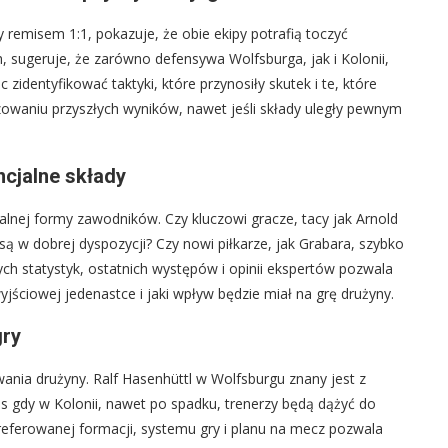
 remisem 1:1, pokazuje, że obie ekipy potrafią toczyć
, sugeruje, że zarówno defensywa Wolfsburga, jak i Kolonii,
dentyfikować taktyki, które przynosiły skutek i te, które
zowaniu przyszłych wyników, nawet jeśli składy uległy pewnym
cjalne składy
nej formy zawodników. Czy kluczowi gracze, tacy jak Arnold
są w dobrej dyspozycji? Czy nowi piłkarze, jak Grabara, szybko
ch statystyk, ostatnich występów i opinii ekspertów pozwala
yjściowej jedenastce i jaki wpływ będzie miał na grę drużyny.
gry
wania drużyny. Ralf Hasenhüttl w Wolfsburgu znany jest z
s gdy w Kolonii, nawet po spadku, trenerzy będą dążyć do
eferowanej formacji, systemu gry i planu na mecz pozwala