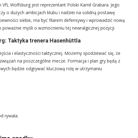
 Wolfsburg jest reprezentant Polski Kamil Grabara. Jego
zy o dużych ambicjach klubu i nadziei na solidną postawę
 pewności siebie, ma być filarem defensywy i wprowadzić nową
ub poważnie myśli o wzmocnieniu tej newralgicznej pozycji.
rg: Taktyka trenera Hasenhüttla
jścia i elastyczności taktycznej. Możemy spodziewać się, że
ozwiązań na poszczególne mecze. Formacja i plan gry będą z
wych będzie odgrywać kluczową rolę w utrzymaniu
od rywala.