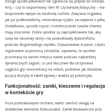
Design spodni piłkarskich nie ogranicza się jedynie do estetyki.
Krój – czy to wspomniany 'slim fit’ czy bardziej klasyczny – ma
bezpośredni wpływ na swobodę ruchów. Zwężana nogawka,
jak już podkreślaliśmy, minimalizuje ryzyko zaczepienia o piłkę.
Dodatkowo, sposób szycia i rozmieszczenie szwów również
mają znaczenie. Dobre spodnie są zaprojektowane tak, aby
szwy nie obcierały skóry i nie powodowały dyskomfortu
podczas długotrwałego wysiłku. Dopasowanie w pasie, często
regulowane za pomocą sznurków, zapewnia, że spodnie
pozostaną na swoim miejscu nawet podczas najbardziej
dynamicznych zagrań, co jest kluczowe dla utrzymania
ciągłości gry i koncentracji na celach, podobnie jak śledzenie
pozycji drużyny w tabeli ligowej i analiza jej potencjału.
Funkcjonalność: zamki, kieszenie i regulacja
w kontekście gry
Poza podstawowymi cechami, warto zwrócić uwagę na
dodatkowe elementy funkcjonalne. Zamki błyskawiczne przy