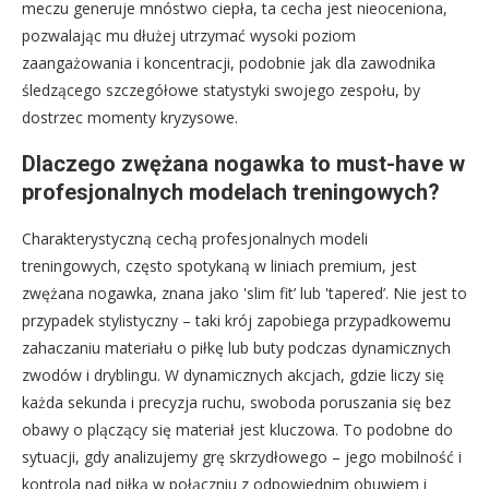
meczu generuje mnóstwo ciepła, ta cecha jest nieoceniona,
pozwalając mu dłużej utrzymać wysoki poziom
zaangażowania i koncentracji, podobnie jak dla zawodnika
śledzącego szczegółowe statystyki swojego zespołu, by
dostrzec momenty kryzysowe.
Dlaczego zwężana nogawka to must-have w
profesjonalnych modelach treningowych?
Charakterystyczną cechą profesjonalnych modeli
treningowych, często spotykaną w liniach premium, jest
zwężana nogawka, znana jako 'slim fit’ lub 'tapered’. Nie jest to
przypadek stylistyczny – taki krój zapobiega przypadkowemu
zahaczaniu materiału o piłkę lub buty podczas dynamicznych
zwodów i dryblingu. W dynamicznych akcjach, gdzie liczy się
każda sekunda i precyzja ruchu, swoboda poruszania się bez
obawy o plączący się materiał jest kluczowa. To podobne do
sytuacji, gdy analizujemy grę skrzydłowego – jego mobilność i
kontrola nad piłką w połączniu z odpowiednim obuwiem i