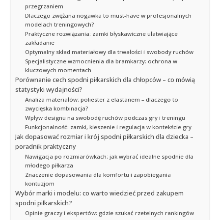
przegrzaniem
Dlaczego zwężana nogawka to must-have w profesjonalnych
modelach treningowych?
Praktyczne rozwiązania: zamki błyskawiczne ułatwiające
zakładanie
Optymalny skład materiałowy dla trwałości i swobody ruchów
Specjalistyczne wzmocnienia dla bramkarzy: ochrona w
kluczowych momentach
Porównanie cech spodni piłkarskich dla chłopców – co mówią
statystyki wydajności?
Analiza materiałów: poliester z elastanem – dlaczego to
zwycięska kombinacja?
Wpływ designu na swobodę ruchów podczas gry i treningu
Funkcjonalność: zamki, kieszenie i regulacja w kontekście gry
Jak dopasować rozmiar i krój spodni piłkarskich dla dziecka –
poradnik praktyczny
Nawigacja po rozmiarówkach: jak wybrać idealne spodnie dla
młodego piłkarza
Znaczenie dopasowania dla komfortu i zapobiegania
kontuzjom
Wybór marki i modelu: co warto wiedzieć przed zakupem
spodni piłkarskich?
Opinie graczy i ekspertów: gdzie szukać rzetelnych rankingów