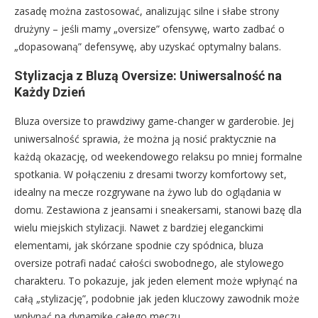
zasadę można zastosować, analizując silne i słabe strony
drużyny – jeśli mamy „oversize” ofensywę, warto zadbać o
„dopasowaną” defensywę, aby uzyskać optymalny balans.
Stylizacja z Bluzą Oversize: Uniwersalność na
Każdy Dzień
Bluza oversize to prawdziwy game-changer w garderobie. Jej
uniwersalność sprawia, że można ją nosić praktycznie na
każdą okazację, od weekendowego relaksu po mniej formalne
spotkania. W połączeniu z dresami tworzy komfortowy set,
idealny na mecze rozgrywane na żywo lub do oglądania w
domu. Zestawiona z jeansami i sneakersami, stanowi bazę dla
wielu miejskich stylizacji. Nawet z bardziej eleganckimi
elementami, jak skórzane spodnie czy spódnica, bluza
oversize potrafi nadać całości swobodnego, ale stylowego
charakteru. To pokazuje, jak jeden element może wpłynąć na
całą „stylizację”, podobnie jak jeden kluczowy zawodnik może
wpłynąć na dynamikę całego meczu.