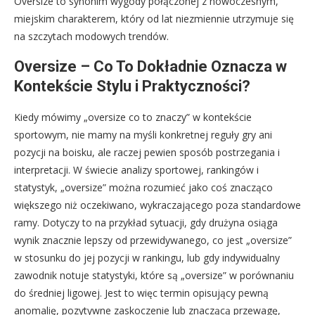
Oversize to synonim wygody połączonej z nowoczesnym,
miejskim charakterem, który od lat niezmiennie utrzymuje się
na szczytach modowych trendów.
Oversize – Co To Dokładnie Oznacza w
Kontekście Stylu i Praktyczności?
Kiedy mówimy „oversize co to znaczy” w kontekście
sportowym, nie mamy na myśli konkretnej reguły gry ani
pozycji na boisku, ale raczej pewien sposób postrzegania i
interpretacji. W świecie analizy sportowej, rankingów i
statystyk, „oversize” można rozumieć jako coś znacząco
większego niż oczekiwano, wykraczającego poza standardowe
ramy. Dotyczy to na przykład sytuacji, gdy drużyna osiąga
wynik znacznie lepszy od przewidywanego, co jest „oversize”
w stosunku do jej pozycji w rankingu, lub gdy indywidualny
zawodnik notuje statystyki, które są „oversize” w porównaniu
do średniej ligowej. Jest to więc termin opisujący pewną
anomalię, pozytywne zaskoczenie lub znaczącą przewagę,