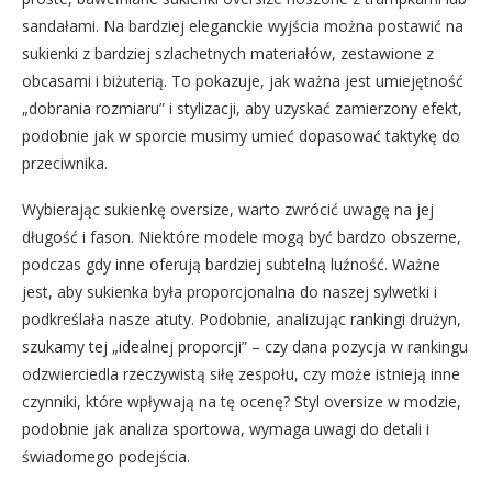
sandałami. Na bardziej eleganckie wyjścia można postawić na
sukienki z bardziej szlachetnych materiałów, zestawione z
obcasami i biżuterią. To pokazuje, jak ważna jest umiejętność
„dobrania rozmiaru” i stylizacji, aby uzyskać zamierzony efekt,
podobnie jak w sporcie musimy umieć dopasować taktykę do
przeciwnika.
Wybierając sukienkę oversize, warto zwrócić uwagę na jej
długość i fason. Niektóre modele mogą być bardzo obszerne,
podczas gdy inne oferują bardziej subtelną luźność. Ważne
jest, aby sukienka była proporcjonalna do naszej sylwetki i
podkreślała nasze atuty. Podobnie, analizując rankingi drużyn,
szukamy tej „idealnej proporcji” – czy dana pozycja w rankingu
odzwierciedla rzeczywistą siłę zespołu, czy może istnieją inne
czynniki, które wpływają na tę ocenę? Styl oversize w modzie,
podobnie jak analiza sportowa, wymaga uwagi do detali i
świadomego podejścia.