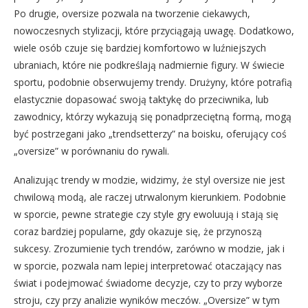
Po drugie, oversize pozwala na tworzenie ciekawych,
nowoczesnych stylizacji, które przyciągają uwagę. Dodatkowo,
wiele osób czuje się bardziej komfortowo w luźniejszych
ubraniach, które nie podkreślają nadmiernie figury. W świecie
sportu, podobnie obserwujemy trendy. Drużyny, które potrafią
elastycznie dopasować swoją taktykę do przeciwnika, lub
zawodnicy, którzy wykazują się ponadprzeciętną formą, mogą
być postrzegani jako „trendsetterzy” na boisku, oferujący coś
„oversize” w porównaniu do rywali.
Analizując trendy w modzie, widzimy, że styl oversize nie jest
chwilową modą, ale raczej utrwalonym kierunkiem. Podobnie
w sporcie, pewne strategie czy style gry ewoluują i stają się
coraz bardziej popularne, gdy okazuje się, że przynoszą
sukcesy. Zrozumienie tych trendów, zarówno w modzie, jak i
w sporcie, pozwala nam lepiej interpretować otaczający nas
świat i podejmować świadome decyzje, czy to przy wyborze
stroju, czy przy analizie wyników meczów. „Oversize” w tym