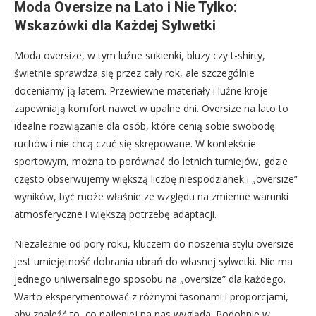
Moda Oversize na Lato i Nie Tylko:
Wskazówki dla Każdej Sylwetki
Moda oversize, w tym luźne sukienki, bluzy czy t-shirty,
świetnie sprawdza się przez cały rok, ale szczególnie
doceniamy ją latem. Przewiewne materiały i luźne kroje
zapewniają komfort nawet w upalne dni. Oversize na lato to
idealne rozwiązanie dla osób, które cenią sobie swobodę
ruchów i nie chcą czuć się skrępowane. W kontekście
sportowym, można to porównać do letnich turniejów, gdzie
często obserwujemy większą liczbę niespodzianek i „oversize”
wyników, być może właśnie ze względu na zmienne warunki
atmosferyczne i większą potrzebę adaptacji.
Niezależnie od pory roku, kluczem do noszenia stylu oversize
jest umiejętność dobrania ubrań do własnej sylwetki. Nie ma
jednego uniwersalnego sposobu na „oversize” dla każdego.
Warto eksperymentować z różnymi fasonami i proporcjami,
aby znaleźć to, co najlepiej na nas wygląda. Podobnie w